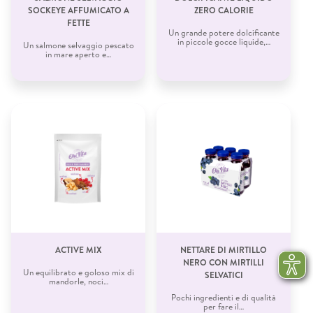
SOCKEYE AFFUMICATO A
ZERO CALORIE
FETTE
Un grande potere dolcificante
in piccole gocce liquide,…
Un salmone selvaggio pescato
in mare aperto e…
ACTIVE MIX
NETTARE DI MIRTILLO
NERO CON MIRTILLI
Un equilibrato e goloso mix di
SELVATICI
mandorle, noci…
Pochi ingredienti e di qualità
per fare il…