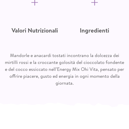
Mandorle tostate
Valori medi per 100g di prodotto
28%
Valori Nutrizionali
Ingredienti
Mirtilli rossi infusi (mirtilli
Energia
25%
2275 kJ / 547
essiccati 60%, succo di ananas,
kcal
concentrato di succo d'ananas
Grassi
37g
chiarificato, olio di semi di
Mandorle e anacardi tostati incontrano la dolcezza dei
girasole)
di cui acidi grassi saturi
12g
mirtilli rossi e la croccante golosità del cioccolato fondente
e del cocco essiccato nell’Energy Mix Ohi Vita, pensato per
Anacardi tostati
22%
Carboidrati
39g
offrire piacere, gusto ed energia in ogni momento della
Bottoni di cioccolato fondente
15%
giornata.
di cui zuccheri
27g
(zucchero, pasta di cacao, burro
Fibre
7,6g
di cacao, emulsionante, lecitina
di soia, aroma naturale di
Proteine
11g
vaniglia)
Sale
0,03g
Cocco essiccato
10%
Fosforo
283mg (40%