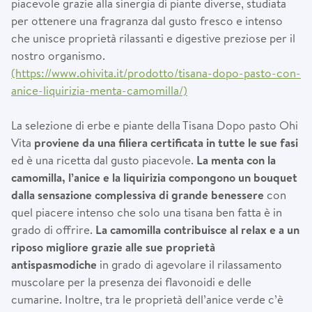
piacevole grazie alla sinergia di piante diverse, studiata
per ottenere una fragranza dal gusto fresco e intenso
che unisce proprietà rilassanti e digestive preziose per il
nostro organismo.
(https://www.ohivita.it/prodotto/tisana-dopo-pasto-con-
anice-liquirizia-menta-camomilla/)
La selezione di erbe e piante della Tisana Dopo pasto Ohi
Vita
proviene da una filiera certificata in tutte le sue fasi
ed è una ricetta dal gusto piacevole.
La menta con la
camomilla, l’anice e la liquirizia compongono un bouquet
dalla sensazione complessiva di grande benessere
con
quel piacere intenso che solo una tisana ben fatta è in
grado di offrire.
La camomilla contribuisce al relax e a un
riposo migliore grazie alle sue proprietà
antispasmodiche
in grado di agevolare il rilassamento
muscolare per la presenza dei flavonoidi e delle
cumarine. Inoltre, tra le proprietà dell’anice verde c’è