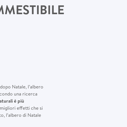
MMESTIBILE
 dopo Natale, l’albero
secondo una ricerca
naturali
è
pi
ù
 migliori effetti che si
, l’albero di Natale