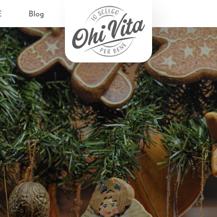
È
Blog