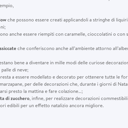
sempio,
low
che possono essere creati applicandoli a stringhe di liqui
ni;
ono anche essere riempiti con caramelle, cioccolatini o con
essiccate
che conferiscono anche all’ambiente attorno all’albe
estano bene a diventare in mille modi delle curiose decorazion
 palle di neve;
presta a essere modellato e decorato per ottenere tutte le fo
 marzapane, per delle decorazioni che, durante i giorni di Nat
arsi presto la mattina e fare colazione…;
asta di zucchero
, infine, per realizzare decorazioni commestibili,
lori edibili per un effetto natalizio ancora migliore.