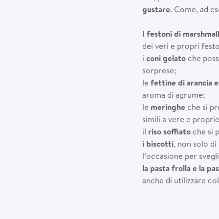
gustare
. Come, ad e
I
festoni di marshmal
dei veri e propri festo
i
coni gelato
che poss
sorprese;
le
fettine di arancia 
aroma di agrume;
le
meringhe
che si pr
simili a vere e proprie
il
riso soffiato
che si 
i biscotti
, non solo di
l’occasione per svegli
la pasta frolla e la p
anche di utilizzare co