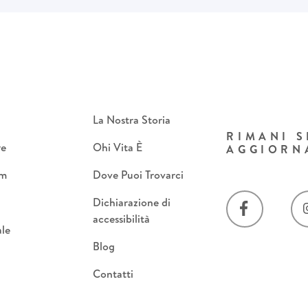
La Nostra Storia
RIMANI 
re
Ohi Vita È
AGGIORN
om
Dove Puoi Trovarci
Dichiarazione di
accessibilità
le
Blog
Contatti