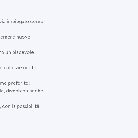
rizia impiegate come
 sempre nuove
ro un piacevole
i natalizie molto
rme preferite;
ale, diventano anche
 con la possibilità