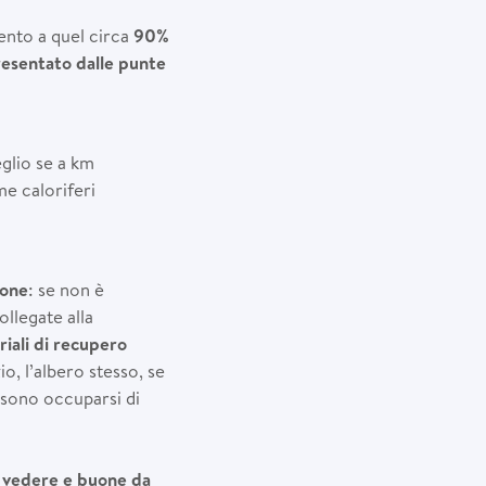
ento a quel circa
90%
esentato dalle punte
eglio se a km
me caloriferi
ione
: se non è
ollegate alla
iali di recupero
io, l’albero stesso, se
ssono occuparsi di
da vedere e buone da