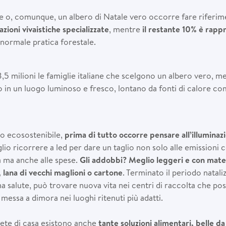
e o, comunque, un albero di Natale vero occorre fare riferim
zioni vivaistiche specializzate
, mentre
il restante 10%
è
rappr
 normale pratica forestale.
,5 milioni le famiglie italiane che scelgono un albero vero, m
o in un luogo luminoso e fresco, lontano da fonti di calore co
o ecosostenibile,
prima di tutto occorre pensare all’illuminaz
glio ricorrere a led per dare un taglio non solo alle emissioni c
a ma anche alle spese.
Gli addobbi? Meglio leggeri e con mater
, lana di vecchi maglioni o cartone
. Terminato il periodo nataliz
a salute, può trovare nuova vita nei centri di raccolta che po
messa a dimora nei luoghi ritenuti più adatti.
ete di casa esistono anche
tante soluzioni alimentari, belle 