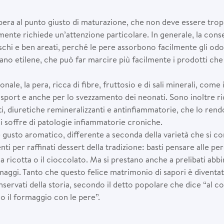
a pera al punto giusto di maturazione, che non deve essere trop
ente richiede un’attenzione particolare. In generale, la con
eschi e ben areati, perché le pere assorbono facilmente gli od
no etilene, che può far marcire più facilmente i prodotti che 
ionale, la pera, ricca di fibre, fruttosio e di sali minerali, come 
 sport e anche per lo svezzamento dei neonati. Sono inoltre r
ti, diuretiche remineralizzanti e antinfiammatorie, che lo ren
i soffre di patologie infiammatorie croniche.
re gusto aromatico, differente a seconda della varietà che si c
i per raffinati dessert della tradizione: basti pensare alle per
a ricotta o il cioccolato. Ma si prestano anche a prelibati abbi
maggi. Tanto che questo felice matrimonio di sapori è diventat
nservati della storia, secondo il detto popolare che dice “al c
 il formaggio con le pere”.