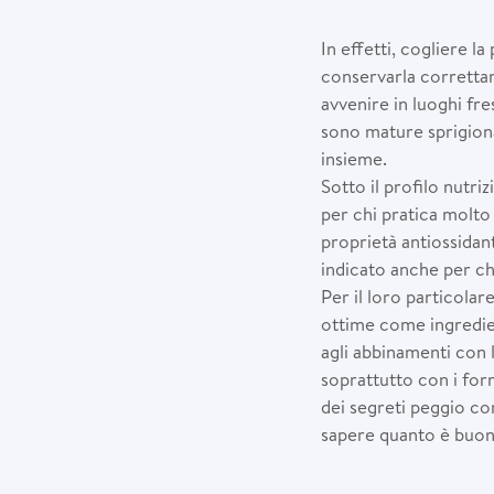
In effetti, cogliere l
conservarla correttam
avvenire in luoghi fr
sono mature sprigiona
insieme.
Sotto il profilo nutriz
per chi pratica molto
proprietà antiossidan
indicato anche per ch
Per il loro particola
ottime come ingredient
agli abbinamenti con l
soprattutto con i for
dei segreti peggio co
sapere quanto è buono