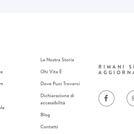
La Nostra Storia
RIMANI 
re
Ohi Vita È
AGGIORN
om
Dove Puoi Trovarci
Dichiarazione di
accessibilità
le
Blog
Contatti