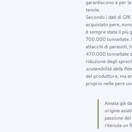
garantiscono e per la
tavola.
Secondo i dati di GfK
acquistato pere, nonos
è sempre stata il più
700.000 tonnellate. Ne
attacchi di parassiti, 
470.000 tonnellate di 
riduzione degli sprec
sostenibilità della fil
del produttore, ma an
proprio nelle pere uno
Amata già da
origine asiat
passione del 
ritenuta un f