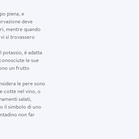
po piena, e
servazione deve
ori, mentre quando
vi si trovassero
il potassio, è adatta
iconosciute le sue
dono un frutto
onsidera le pere sono
e cotte nel vino, o
namenti salati,
o il simbolo di uno
ontadino non far