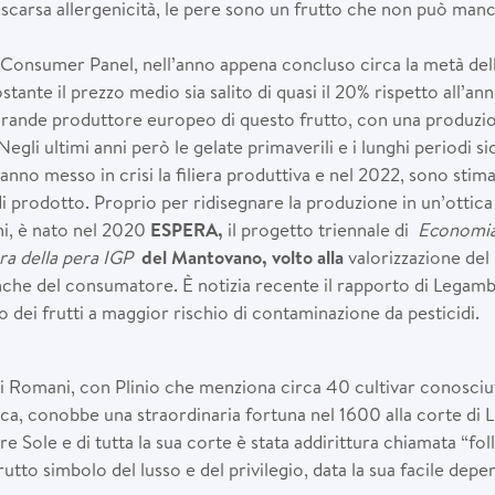
 scarsa allergenicità, le pere sono un frutto che non può manc
 Consumer Panel, nell’anno appena concluso circa la metà delle
tante il prezzo medio sia salito di quasi il 20% rispetto all’ann
 grande produttore europeo di questo frutto, con una produzio
gli ultimi anni però le gelate primaverili e i lunghi periodi sic
hanno messo in crisi la filiera produttiva e nel 2022, sono stima
prodotto. Proprio per ridisegnare la produzione in un’ottica d
hi, è nato nel 2020
ESPERA
,
il progetto triennale di
Economia 
iera della pera IGP
del Mantovano, volto alla
valorizzazione del
che del consumatore. È notizia recente il rapporto di Legamb
 dei frutti a maggior rischio di contaminazione da pesticidi.
i Romani, con Plinio che menziona circa 40 cultivar conosciute
ica, conobbe una straordinaria fortuna nel 1600 alla corte di L
re Sole e di tutta la sua corte è stata addirittura chiamata “foll
rutto simbolo del lusso e del privilegio, data la sua facile deperi