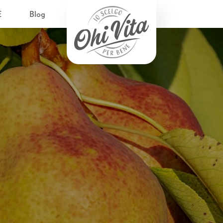
È
Blog