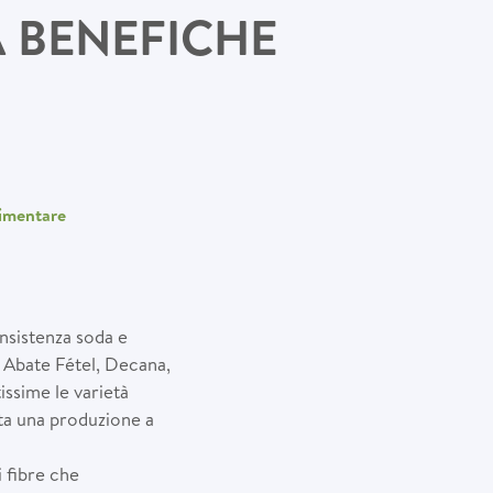
À BENEFICHE
imentare
onsistenza soda e
, Abate Fétel, Decana,
issime le varietà
ata una produzione a
i fibre che