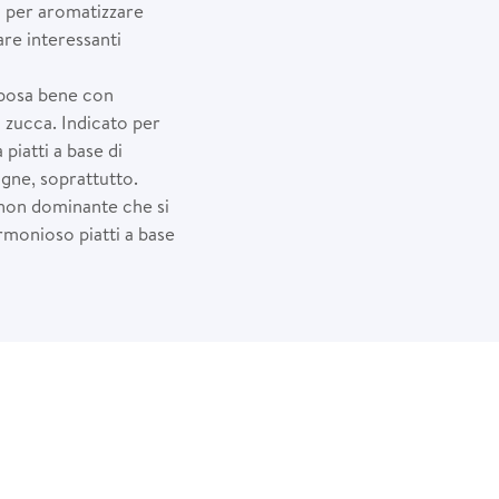
ta per aromatizzare
are interessanti
sposa bene con
la zucca. Indicato per
piatti a base di
agne, soprattutto.
e non dominante che si
rmonioso piatti a base