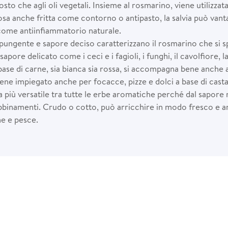
tosto che agli oli vegetali. Insieme al rosmarino, viene utilizza
osa anche fritta come contorno o antipasto, la salvia può vant
come antiinfiammatorio naturale.
pungente e sapore deciso caratterizzano il rosmarino che si 
 sapore delicato come i ceci e i fagioli, i funghi, il cavolfiore, 
base di carne, sia bianca sia rossa, si accompagna bene anche a 
iene impiegato anche per focacce, pizze e dolci a base di cast
la più versatile tra tutte le erbe aromatiche perché dal sapor
 abbinamenti. Crudo o cotto, può arricchire in modo fresco e a
ne e pesce.