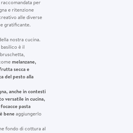
ca raccomandata per
igna e ritenzione
reativo alle diverse
e gratificante.
ella nostra cucina.
asilico è il
 bruschetta,
i come
melanzane,
 frutta secca e
a del pesto alla
gna, anche in contesti
 versatile in cucina,
e focacce pasta
e è bene
aggiungerlo
ome fondo di cottura al