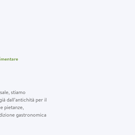
imentare
 sale, stiamo
 dall’antichità per il
le pietanze,
adizione gastronomica