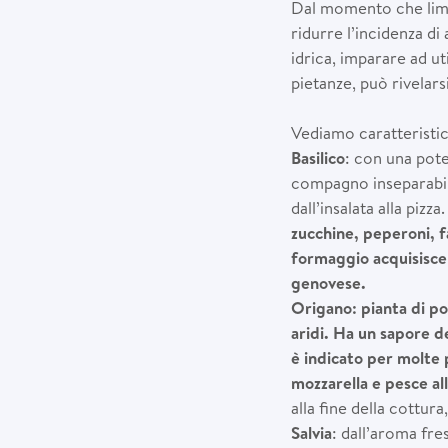
Dal momento che limit
ridurre l’incidenza di
idrica, imparare ad u
pietanze, può rivelars
Vediamo caratteristic
Basilico
: con una pote
compagno inseparabile
dall’insalata alla pi
zucchine, peperoni, fa
formaggio acquisisce 
genovese.
Origano: pianta di po
aridi. Ha un sapore d
è indicato per molte 
mozzarella e pesce al
alla fine della cottu
Salvia
: dall’aroma fres