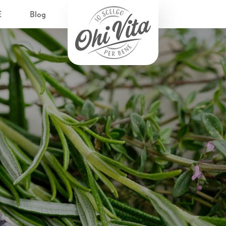
È
Blog