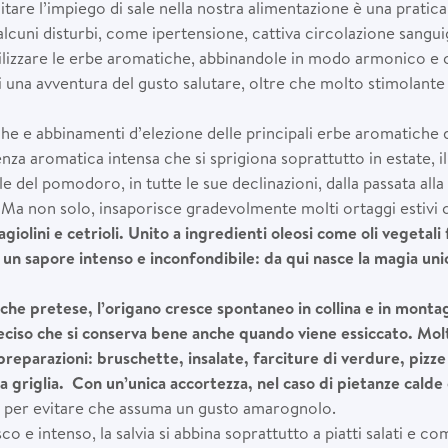
are l’impiego di sale nella nostra alimentazione è una prati
 alcuni disturbi, come ipertensione, cattiva circolazione sangu
tilizzare le erbe aromatiche, abbinandole in modo armonico e c
i una avventura del gusto salutare, oltre che molto stimolante 
he e abbinamenti d’elezione delle principali erbe aromatiche d
nza aromatica intensa che si sprigiona soprattutto in estate, il b
 del pomodoro, in tutte le sue declinazioni, dalla passata alla
zza. Ma non solo, insaporisce gradevolmente molti ortaggi estiv
giolini e cetrioli. Unito a ingredienti oleosi come oli vegetali
un sapore intenso e inconfondibile: da qui nasce la magia unic
che pretese, l’origano cresce spontaneo in collina e in monta
eciso che si conserva bene anche quando viene essiccato. Molto
preparazioni: bruschette, insalate, farciture di verdure, pizz
la griglia. Con un’unica accortezza, nel caso di pietanze cald
ra, per evitare che assuma un gusto amarognolo.
co e intenso, la salvia si abbina soprattutto a piatti salati e c