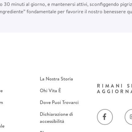
 30 minuti al giorno, e mantenersi attivi, sconfiggendo pigriz
“ingrediente” fondamentale per favorire il nostro benessere qu
La Nostra Storia
RIMANI 
re
Ohi Vita È
AGGIORN
om
Dove Puoi Trovarci
Dichiarazione di
accessibilità
le