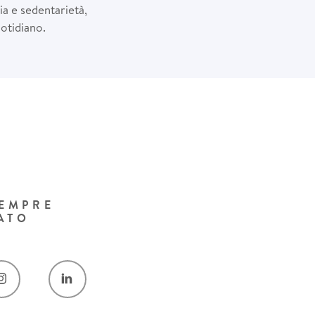
ia e sedentarietà,
otidiano.
SEMPRE
ATO