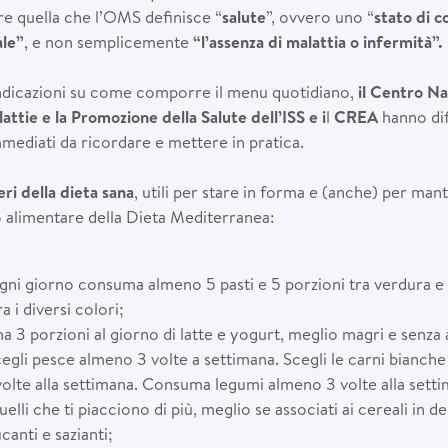
e quella che l’OMS definisce “
salute
”, ovvero uno “
stato di 
ale”
, e non semplicemente
“l’assenza di malattia o infermità”.
indicazioni su come comporre il menu quotidiano,
il Centro Na
ttie e la Promozione della Salute dell’ISS e i
l
CREA
hanno dif
mmediati da ricordare e mettere in pratica.
ri della dieta sana
, utili per stare in forma e (anche) per mant
o alimentare della Dieta Mediterranea:
i giorno consuma almeno 5 pasti e 5 porzioni tra verdura e 
a i diversi colori;
 3 porzioni al giorno di latte e yogurt, meglio magri e senza 
egli pesce almeno 3 volte a settimana. Scegli le carni bianche 
volte alla settimana. Consuma legumi almeno 3 volte alla setti
elli che ti piacciono di più, meglio se associati ai cereali in d
canti e sazianti;