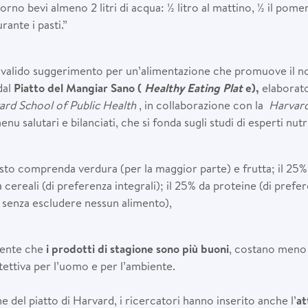
rno bevi almeno 2 litri di acqua: ½ litro al mattino, ½ il pomer
rante i pasti.”
 valido suggerimento per un’alimentazione che promuove il n
dal
Piatto del Mangiar Sano
(
Healthy Eating Plat
e),
elaborato
ard School of Public Health
, in collaborazione con la
Harvard
nu salutari e bilanciati, che si fonda sugli studi di esperti nut
asto comprenda verdura (per la maggior parte) e frutta; il 25%
ereali (di preferenza integrali); il 25% da proteine (di prefe
 senza escludere nessun alimento),
sente che
i
prodotti di stagione sono più buoni
, costano meno 
tettiva per l’uomo e per l’ambiente.
 del piatto di Harvard, i ricercatori hanno inserito anche l’
at