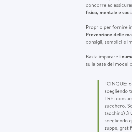
concorre ad assicurar
fisico, mentale e soci
Proprio per fornire 
Prevenzione delle mala
consigli, semplici e i
Basta imparare
i nume
sulla base del modell
“CINQUE: ogn
scegliendo tr
TRE: consuma
zucchero. Sc
tacchino) 3 
scegliendo qu
zuppe, gratifi