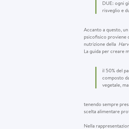
DUE: ogni gio
risveglio e du
Accanto a questo, un
psicofisico proviene 
nutrizione della
Harv
La guida per creare me
il 50% del p
composto da c
vegetale, ma
tenendo sempre pre
scelta alimentare pro
Nella rappresentazione