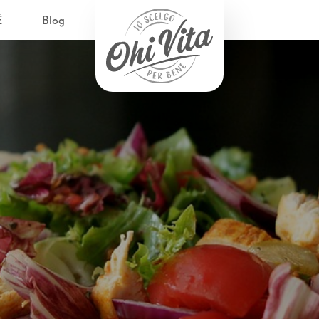
È
Blog