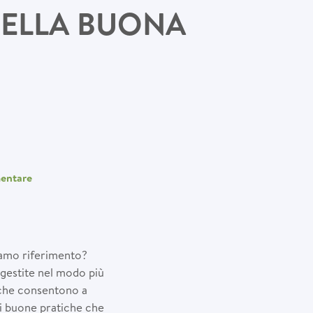
DELLA BUONA
entare
iamo riferimento?
 gestite nel modo più
i che consentono a
 di buone pratiche che