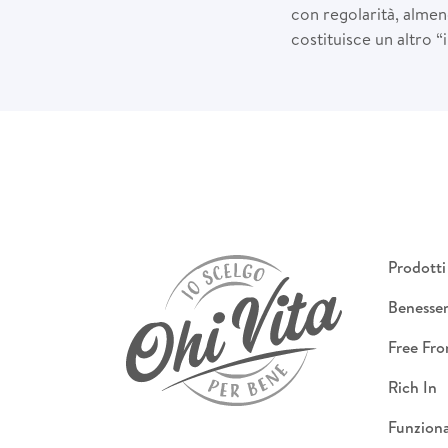
con regolarità, almeno
costituisce un altro 
Prodotti
Benesse
Free Fr
Rich In
Funziona