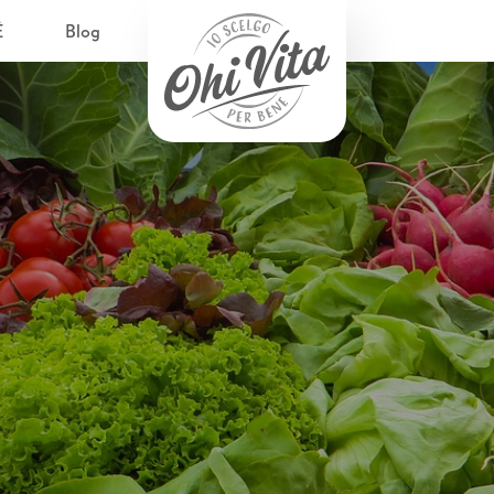
È
Blog