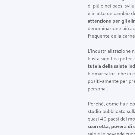
di più e nei paesi svi
è in atto un cambio 
attenzione per gli ali
denominazione più acc
frequente della carne
L’industrializzazione
busta significa poter 
tutela della salute i
biomarcatori che in ci
positivamente per pre
persona”.
Perché, come ha ricor
studio pubblicato sulla
quasi 40 paesi del mo
scorretta, povera di c
sale e le bevande zuc