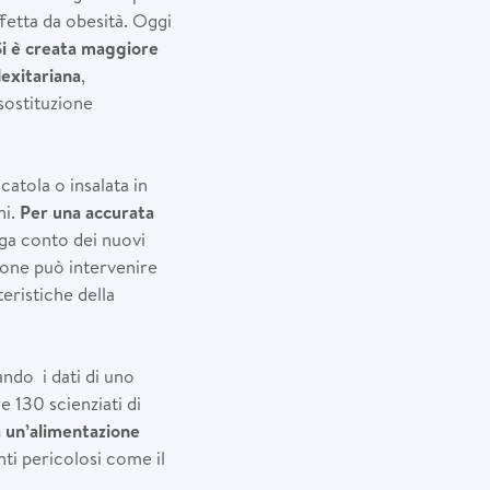
ffetta da obesità. Oggi
Si
è
creata maggiore
lexitariana
,
sostituzione
atola o insalata in
ni.
Per una accurata
nga conto dei nuovi
zione può intervenire
eristiche della
ndo i dati di uno
e 130 scienziati di
a un
’
alimentazione
enti pericolosi come il