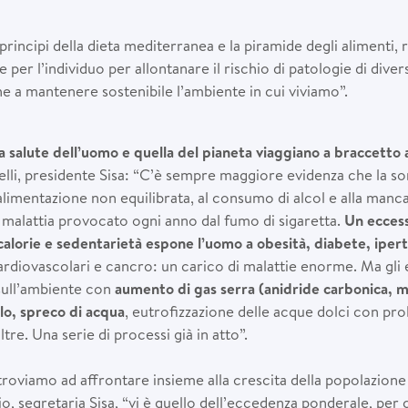
principi della dieta mediterranea e la piramide degli alimenti, ri
per l’individuo per allontanare il rischio di patologie di dive
he a mantenere sostenibile l’ambiente in cui viviamo”.
la salute dell’uomo e quella del pianeta viaggiano a braccetto 
lli, presidente Sisa: “C’è sempre maggiore evidenza che la s
limentazione non equilibrata, al consumo di alcol e alla mancanz
i malattia provocato ogni anno dal fumo di sigaretta.
Un eccess
calorie e sedentariet
à
espone l’uomo a obesit
à
, diabete, iper
ardiovascolari e cancro: un carico di malattie enorme. Ma gli e
ull’ambiente con
aumento di gas serra (anidride carbonica, m
olo, spreco di acqua
, eutrofizzazione delle acque dolci con pro
ltre. Una serie di processi già in atto”.
 troviamo ad affrontare insieme alla crescita della popolazion
io, segretaria Sisa, “vi è quello dell’eccedenza ponderale, per