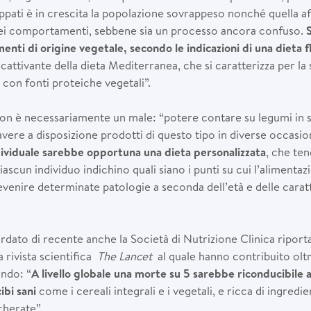
luppati è in crescita la popolazione sovrappeso nonché quella a
dei comportamenti, sebbene sia un processo ancora confuso.
menti di origine vegetale, secondo le indicazioni di una dieta f
attivante della dieta Mediterranea, che si caratterizza per la 
 con fonti proteiche vegetali”.
 non è necessariamente un male: “potere contare su legumi in sc
avere a disposizione prodotti di questo tipo in diverse occasio
ndividuale sarebbe opportuna una dieta personalizzata
, che te
ascun individuo indichino quali siano i punti su cui l’alimenta
venire determinate patologie a seconda dell’età e delle caratt
dato di recente anche la Società di Nutrizione Clinica riporta
 rivista scientifica
The Lancet
al quale hanno contribuito oltr
ndo: “
A livello globale una morte su 5 sarebbe riconducibile 
ibi sani
come i cereali integrali e i vegetali, e ricca di ingredi
cherate”.