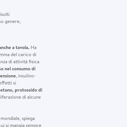
sulti
rso genere,
anche a tavola.
Ha
omma del carico di
a di attività fisica
o nel consumo di
tensione
, insulino-
ffetti si
etano, protossido di
liferazione di alcune
e mondiale, spiega
 cui si mangia sempre