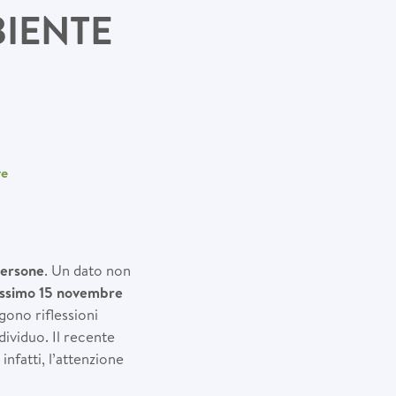
BIENTE
re
persone
. Un dato non
ossimo 15 novembre
gono riflessioni
dividuo. Il recente
nfatti, l’attenzione