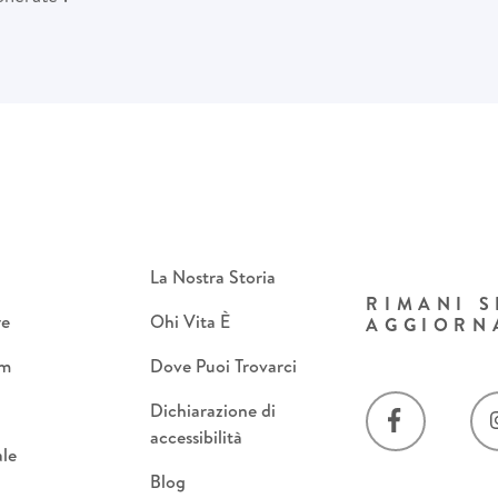
La Nostra Storia
RIMANI 
re
Ohi Vita È
AGGIORN
om
Dove Puoi Trovarci
Dichiarazione di
accessibilità
le
Blog