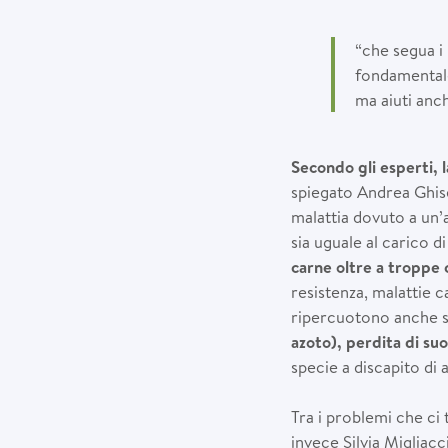
“che segua i 
fondamentale 
ma aiuti anc
Secondo gli esperti, 
spiegato Andrea Ghise
malattia dovuto a un’a
sia uguale al carico d
carne oltre a troppe 
resistenza, malattie c
ripercuotono anche s
azoto), perdita di su
specie a discapito di a
Tra i problemi che ci
invece Silvia Migliacc