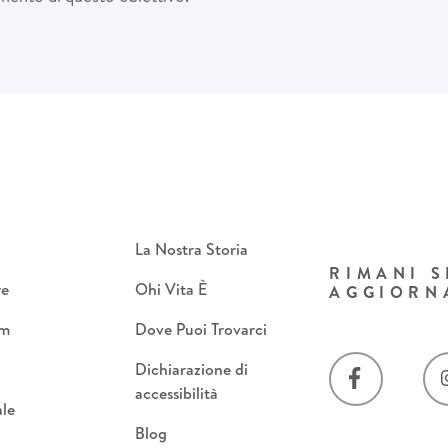
La Nostra Storia
RIMANI 
re
Ohi Vita È
AGGIORN
om
Dove Puoi Trovarci
Dichiarazione di
accessibilità
le
Blog