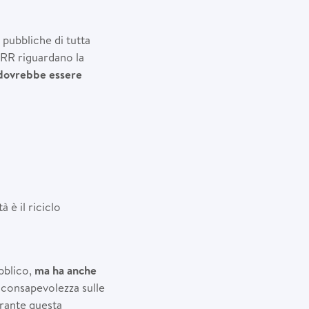
 pubbliche di tutta
SERR riguardano la
i dovrebbe essere
à è il riciclo
bblico,
ma ha anche
consapevolezza sulle
urante questa