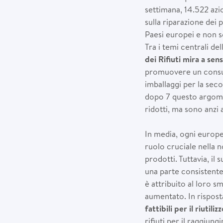
settimana, 14.522 azio
sulla riparazione dei p
Paesi europei e non s
Tra i temi centrali del
dei Rifiuti mira a sen
promuovere un consum
imballaggi per la seco
dopo 7 questo argomen
ridotti, ma sono anzi
In media, ogni europeo
ruolo cruciale nella n
prodotti. Tuttavia, il
una parte consistente d
è attribuito al loro sm
aumentato. In rispost
fattibili per il riutili
rifiuti per il raggiun