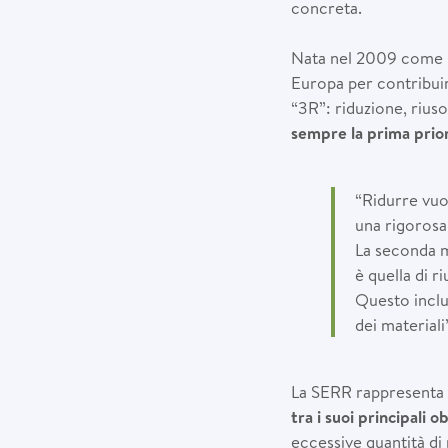
concreta.
Nata nel 2009 come pro
Europa per contribuire
“3R”: riduzione, riuso
sempre la prima prior
“Ridurre vuo
una rigorosa
La seconda m
è quella di ri
Questo includ
dei materiali”
La SERR rappresenta s
tra i suoi principali o
eccessive quantità di 