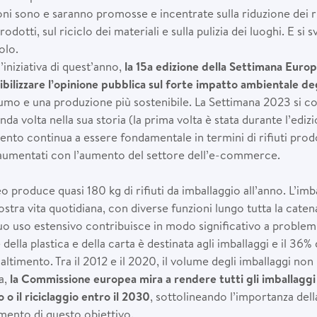
ni sono e saranno promosse e incentrate sulla riduzione dei rifiu
rodotti, sul riciclo dei materiali e sulla pulizia dei luoghi. E si
olo.
l’iniziativa di quest’anno,
la 15a edizione della Settimana Europ
sibilizzare l’opinione pubblica sul forte impatto ambientale de
o e una produzione più sostenibile. La Settimana 2023 si co
nda volta nella sua storia (la prima volta è stata durante l’edi
to continua a essere fondamentale in termini di rifiuti prodo
 aumentati con l’aumento del settore dell’e-commerce.
 produce quasi 180 kg di rifiuti da imballaggio all’anno. L’imb
ostra vita quotidiana, con diverse funzioni lungo tutta la catena
 suo uso estensivo contribuisce in modo significativo a problem
ella plastica e della carta è destinata agli imballaggi e il 36% de
altimento. Tra il 2012 e il 2020, il volume degli imballaggi non r
a,
la Commissione europea mira a rendere tutti gli imballag
zzo o il riciclaggio entro il 2030
, sottolineando l’importanza del
gimento di questo obiettivo.