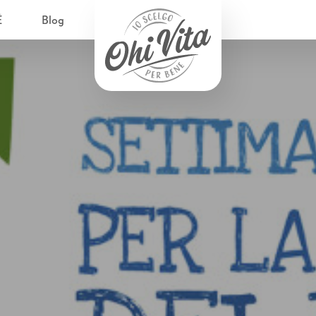
È
Blog