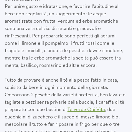
Per unire gusto e idratazione, e favorire l’abitudine al
bere con regolarità, un suggerimento: le acque
aromatizzate con frutta, verdura ed erbe aromatiche
sono una vera delizia, dissetanti e gradevoli e
rinfrescanti. Per prepararle sono perfetti gli agrumi
come il limone e il pompelmo, i frutti rossi come le
fragole e i mirtilli, e ancora le pesche, i kiwi e il melone,
mentre tra le erbe aromatiche la scelta può essere tra
menta, basilico, rosmarino ed altre ancora.
Tutto da provare è anche il tè alla pesca fatto in casa,
squisito da bere in ogni momento della giornata.
Occorrono 2 pesche della varietà preferita, ben lavate e
tagliate a pezzi senza privarle della buccia, 1 caraffa di tè
preparato con due bustine di
Tè verde Ohi Vita
, due
cucchiaini di zucchero e il succo di mezzo limone bio,
mescolare il tutto e far riposare in frigo per due o tre
ore e il gioco è fatto: avremo una bevanda sfiziosa e