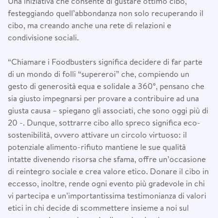
Una iniziativa che consente di gustare ottimo cibo,
festeggiando quell’abbondanza non solo recuperando il
cibo, ma creando anche una rete di relazioni e
condivisione sociali.
“Chiamare i Foodbusters significa decidere di far parte
di un mondo di folli “supereroi” che, compiendo un
gesto di generosità equa e solidale a 360°, pensano che
sia giusto impegnarsi per provare a contribuire ad una
giusta causa – spiegano gli associati, che sono oggi più di
20 -. Dunque, sottrarre cibo allo spreco significa eco-
sostenibilità, ovvero attivare un circolo virtuoso: il
potenziale alimento-rifiuto mantiene le sue qualità
intatte divenendo risorsa che sfama, offre un’occasione
di reintegro sociale e crea valore etico. Donare il cibo in
eccesso, inoltre, rende ogni evento più gradevole in chi
vi partecipa e un’importantissima testimonianza di valori
etici in chi decide di scommettere insieme a noi sul