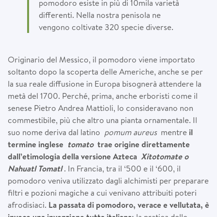
pomodoro esiste in più di 10mila varietà
differenti. Nella nostra penisola ne
vengono coltivate 320 specie diverse.
Originario del Messico, il pomodoro viene importato
soltanto dopo la scoperta delle Americhe, anche se per
la sua reale diffusione in Europa bisognerà attendere la
metà del 1700. Perché, prima, anche erboristi come il
senese Pietro Andrea Mattioli, lo consideravano non
commestibile, più che altro una pianta ornamentale. Il
suo nome deriva dal latino
pomum aureus
mentre
il
termine inglese
tomato
trae origine direttamente
dall’etimologia della versione Azteca
Xitotomate o
Nahuatl Tomatl
. In Francia, tra il ‘500 e il ‘600, il
pomodoro veniva utilizzato dagli alchimisti per preparare
filtri e pozioni magiche a cui venivano attribuiti poteri
afrodisiaci.
La passata di pomodoro, verace e vellutata,
è
invece una invenzione tutta italiana
: la pratica delle