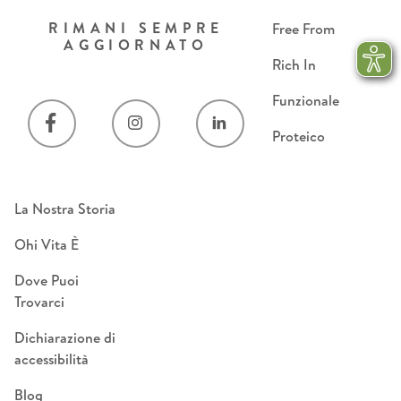
RIMANI SEMPRE
Free From
AGGIORNATO
Rich In
Funzionale
Proteico
La Nostra Storia
Ohi Vita È
Dove Puoi
Trovarci
Dichiarazione di
accessibilità
Blog