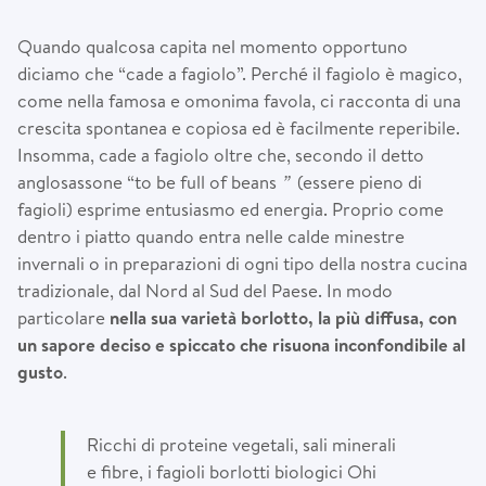
Quando qualcosa capita nel momento opportuno
diciamo che “cade a fagiolo”. Perché il fagiolo è magico,
come nella famosa e omonima favola, ci racconta di una
crescita spontanea e copiosa ed è facilmente reperibile.
Insomma, cade a fagiolo oltre che, secondo il detto
anglosassone “to be full of beans
”
(essere pieno di
fagioli) esprime entusiasmo ed energia. Proprio come
dentro i piatto quando entra nelle calde minestre
invernali o in preparazioni di ogni tipo della nostra cucina
tradizionale, dal Nord al Sud del Paese. In modo
particolare
nella sua variet
à
borlotto, la pi
ù
diffusa, con
un sapore deciso e spiccato che risuona inconfondibile al
gusto
.
Ricchi di proteine vegetali, sali minerali
e fibre, i fagioli borlotti biologici Ohi