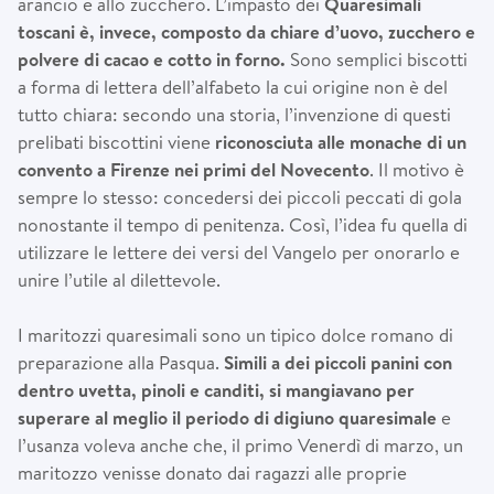
arancio e allo zucchero. L’impasto dei
Quaresimali
toscani
è
, invece, composto da chiare d’uovo, zucchero e
polvere di cacao e cotto in forno.
Sono semplici biscotti
a forma di lettera dell’alfabeto la cui origine non è del
tutto chiara: secondo una storia, l’invenzione di questi
prelibati biscottini viene
riconosciuta alle monache di un
convento a Firenze nei primi del Novecento
. Il motivo è
sempre lo stesso: concedersi dei piccoli peccati di gola
nonostante il tempo di penitenza. Così, l’idea fu quella di
utilizzare le lettere dei versi del Vangelo per onorarlo e
unire l’utile al dilettevole.
I maritozzi quaresimali sono un tipico dolce romano di
preparazione alla Pasqua.
Simili a dei piccoli panini con
dentro uvetta, pinoli e canditi, si mangiavano per
superare al meglio il periodo di digiuno quaresimale
e
l’usanza voleva anche che, il primo Venerdì di marzo, un
maritozzo venisse donato dai ragazzi alle proprie