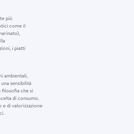
te più
tici come il
marinato),
lla
oni, i piatti
i ambientali,
una sensibilità
filosofia che si
 scelta di consumo.
 e di valorizzazione
ci.