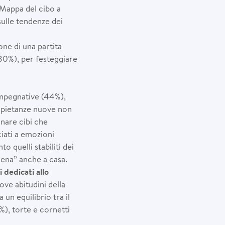
“Mappa del cibo a
sulle tendenze dei
one di una partita
(30%), per festeggiare
impegnative (44%),
e pietanze nuove non
inare cibi che
iati a emozioni
o quelli stabiliti dei
icena” anche a casa.
dedicati allo
ve abitudini della
 un equilibrio tra il
%), torte e cornetti