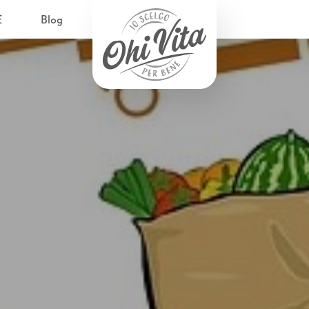
È
Blog