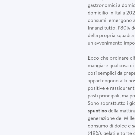
gastronomici a domici
domicilio in Italia 20
consumi, emergono a
Innanzi tutto, l’80% d
della propria squadra
un avvenimento import
Ecco che ordinare ci
mangiare qualcosa di 
così semplici da prepa
appartengono alla no
positive e rassicuranti
pasti principali, ma p
Sono soprattutto i gio
spuntino
della mattin
generazione dei Millenn
consumo di dolce e sa
(48%), gelati e torte 