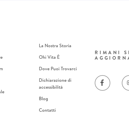
La Nostra Storia
RIMANI 
re
Ohi Vita È
AGGIORN
om
Dove Puoi Trovarci
Dichiarazione di
accessibilità
le
Blog
Contatti