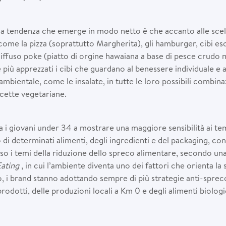
la tendenza che emerge in modo netto è che accanto alle scel
come la pizza (soprattutto Margherita), gli hamburger, cibi eso
iffuso poke (piatto di orgine hawaiana a base di pesce crudo 
iù apprezzati i cibi che guardano al benessere individuale e a
 ambientale, come le insalate, in tutte le loro possibili combinazi
icette vegetariane.
 i giovani under 34 a mostrare una maggiore sensibilità ai tem
di determinati alimenti, degli ingredienti e del packaging, con 
 i temi della riduzione dello spreco alimentare, secondo una 
Eating
, in cui l’ambiente diventa uno dei fattori che orienta la
, i brand stanno adottando sempre di più strategie anti-spreco
prodotti, delle produzioni locali a Km 0 e degli alimenti biologi