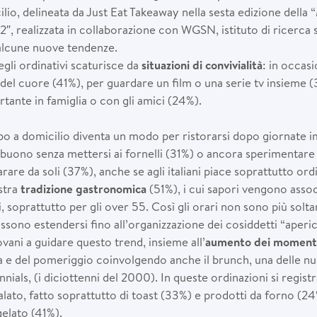
lio, delineata da Just Eat Takeaway nella sesta edizione della 
22″, realizzata in collaborazione con WGSN, istituto di ricerca 
lcune nuove tendenze.
egli ordinativi scaturisce da
situazioni di convivialità
: in occasi
 del cuore (41%), per guardare un film o una serie tv insieme 
ante in famiglia o con gli amici (24%).
bo a domicilio diventa un modo per ristorarsi dopo giornate 
buono senza mettersi ai fornelli (31%) o ancora sperimentar
rare da soli (37%), anche se agli italiani piace soprattutto ord
stra
tradizione gastronomica
(51%), i cui sapori vengono assoc
, soprattutto per gli over 55. Così gli orari non sono più soltant
ossono estendersi fino all’organizzazione dei cosiddetti “aper
vani a guidare questo trend, insieme all’
aumento dei momenti 
a e del pomeriggio coinvolgendo anche il brunch, una delle nuo
ials, (i diciottenni del 2000). In queste ordinazioni si registra
lato, fatto soprattutto di toast (33%) e prodotti da forno (24
gelato (41%).