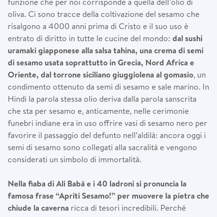
funzione che per noi corrisponde a quella dell’olio di
oliva. Ci sono tracce della coltivazione del sesamo che
risalgono a 4000 anni prima di Cristo e il suo uso è
entrato di diritto in tutte le cucine del mondo:
dal sushi
uramaki giapponese alla salsa tahina, una crema di semi
di sesamo usata soprattutto in Grecia, Nord Africa e
Oriente, dal torrone siciliano giuggiolena al gomasio
, un
condimento ottenuto da semi di sesamo e sale marino. In
Hindi la parola stessa olio deriva dalla parola sanscrita
che sta per sesamo e, anticamente, nelle cerimonie
funebri indiane era in uso offrire vasi di sesamo nero per
favorire il passaggio del defunto nell’aldilà: ancora oggi i
semi di sesamo sono collegati alla sacralità e vengono
considerati un simbolo di immortalità.
Nella fiaba di Ali Bab
à
e i 40 ladroni si pronuncia la
famosa frase
“
Apriti Sesamo!
”
per muovere la pietra che
chiude la caverna
ricca di tesori incredibili. Perché