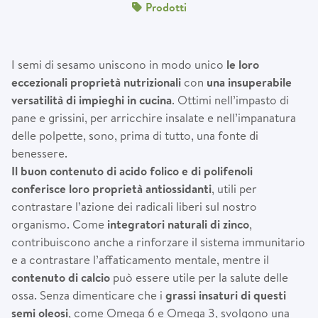
Prodotti
I semi di sesamo uniscono in modo unico
le loro
eccezionali propriet
à
nutrizionali
con
una insuperabile
versatilit
à
di impieghi in cucina
. Ottimi nell’impasto di
pane e grissini, per arricchire insalate e nell’impanatura
delle polpette, sono, prima di tutto, una fonte di
benessere.
Il buon contenuto di acido folico e di polifenoli
conferisce loro propriet
à
antiossidanti
, utili per
contrastare l’azione dei radicali liberi sul nostro
organismo. Come
integratori naturali di zinco
,
contribuiscono anche a rinforzare il sistema immunitario
e a contrastare l’affaticamento mentale, mentre il
contenuto di calcio
può essere utile per la salute delle
ossa. Senza dimenticare che i
grassi insaturi di questi
semi oleosi
, come Omega 6 e Omega 3, svolgono una