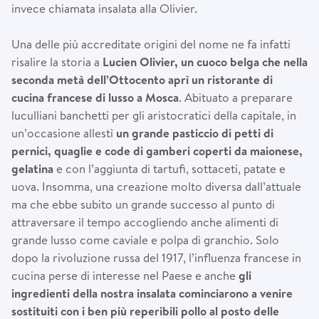
invece chiamata insalata alla Olivier.
Una delle più accreditate origini del nome ne fa infatti
risalire la storia a
Lucien Olivier, un cuoco belga che nella
seconda met
à
dell’Ottocento apr
ì
un ristorante di
cucina francese di lusso a Mosca
. Abituato a preparare
luculliani banchetti per gli aristocratici della capitale, in
un’occasione allestì
un grande pasticcio di petti di
pernici, quaglie e code di gamberi coperti da maionese,
gelatina
e con l’aggiunta di tartufi, sottaceti, patate e
uova. Insomma, una creazione molto diversa dall’attuale
ma che ebbe subito un grande successo al punto di
attraversare il tempo accogliendo anche alimenti di
grande lusso come caviale e polpa di granchio. Solo
dopo la rivoluzione russa del 1917, l’influenza francese in
cucina perse di interesse nel Paese e anche
gli
ingredienti della nostra insalata cominciarono a venire
sostituiti con i ben pi
ù
reperibili pollo al posto delle