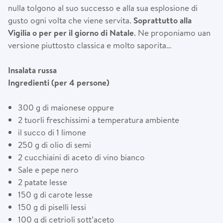
nulla tolgono al suo successo e alla sua esplosione di
gusto ogni volta che viene servita.
Soprattutto alla
Vigilia o per per il giorno di Natale
. Ne proponiamo uan
versione piuttosto classica e molto saporita…
Insalata russa
Ingredienti (per 4 persone)
300 g di maionese oppure
2 tuorli freschissimi a temperatura ambiente
il succo di 1 limone
250 g di olio di semi
2 cucchiaini di aceto di vino bianco
Sale e pepe nero
2 patate lesse
150 g di carote lesse
150 g di piselli lessi
100 g di cetrioli sott’aceto