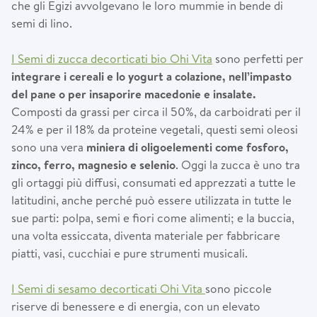
che gli Egizi avvolgevano le loro mummie in bende di
semi di lino.
I Semi di zucca decorticati bio Ohi Vita
sono perfetti per
integrare i cereali e lo yogurt a colazione, nell’impasto
del pane o per insaporire macedonie e insalate.
Composti da grassi per circa il 50%, da carboidrati per il
24% e per il 18% da proteine vegetali, questi semi oleosi
sono una vera
miniera di oligoelementi come fosforo,
zinco, ferro, magnesio e selenio
. Oggi la zucca è uno tra
gli ortaggi più diffusi, consumati ed apprezzati a tutte le
latitudini, anche perché può essere utilizzata in tutte le
sue parti: polpa, semi e fiori come alimenti; e la buccia,
una volta essiccata, diventa materiale per fabbricare
piatti, vasi, cucchiai e pure strumenti musicali.
I Semi di sesamo decorticati Ohi Vita
sono piccole
riserve di benessere e di energia, con un elevato