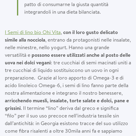
patto di consumarne la giusta quantità
integrandoli in una dieta bilanciata.
I Semi di lino bio Ohi Vita
,
con il loro gusto delicato
simile alla nocciola
, entrano da protagonisti nelle insalate,
nelle minestre, nello yogurt. Hanno una grande
versatilità e
possono essere utilizzati anche al posto delle
uova nei dolci vegani
: tre cucchiai di semi macinati uniti a
tre cucchiai di liquido sostituiscono un uovo in ogni
preparazione. Grazie al loro apporto di Omega-3 e di
acido linoleico Omega-6, i semi di lino fanno parte della
nostra alimentazione e integrano il nostro benessere,
arricchendo muesli, insalate, torte salate e dolci, pane e
grissini
. Il termine “lino” deriva dal greco e significa
“filo” per il suo uso precoce nell’industria tessile sin
dall’antichità: in Georgia esistono tracce del suo utilizzo
come fibra risalenti a oltre 30mila anni fa e sappiamo