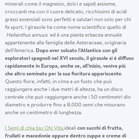
minerali come il magnesio, dolci e sapidi assieme,
croccanti ma con il cuore delicato, ricchissimi di acidi
grassi essenziali sono perfetti e salutari non solo per chi
fa sport. l girasole ha come nome scientifico quello di
Helianthus annuus
ed è una pianta erbacea annuale
appartenente alla famiglia delle Asteraceae, originaria
dell’America.
Dopo aver solcato l’Atlantico con gli
esploratori spagnoli nel XVI secolo, il girasole si è diffuso
rapidamente in Europa, anche se, all’inizio, veniva più
che altro seminato per la sua fioritura appariscente
.
Questo fiore, infatti, in cima a un fusto che può
raggiungere anche i due metri di altezza, ha un disco
centrale che può raggiungere anche i 50 centimetri dio
diametro e produrre fino a 8.000 semi che misurano
anche un centimetro di lunghezza.
I Semi di chia bio Ohi Vita
,ideali
con succhi di frutta,
frullati e macedonie oppure dentro zuppe e creme di