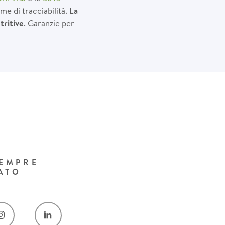
me di tracciabilità.
La
tritive
. Garanzie per
SEMPRE
ATO