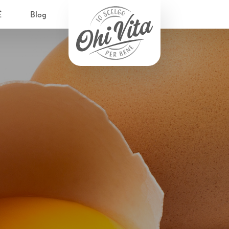
È
Blog