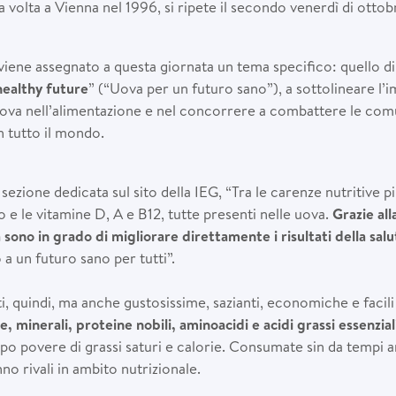
 volta a Vienna nel 1996, si ripete il secondo venerdì di ottob
viene assegnato a questa giornata un tema specifico: quello d
healthy future
” (“Uova per un futuro sano”), a sottolineare l’
uova nell’alimentazione e nel concorrere a combattere le com
in tutto il mondo.
 sezione dedicata sul sito della IEG, “Tra le carenze nutritive pi
 e le vitamine D, A e B12, tutte presenti nelle uova.
Grazie all
a sono in grado di migliorare direttamente i risultati della salu
a un futuro sano per tutti”.
, quindi, ma anche gustosissime, sazianti, economiche e facili
e, minerali, proteine nobili, aminoacidi e acidi grassi essenzial
o povere di grassi saturi e calorie. Consumate sin da tempi an
o rivali in ambito nutrizionale.