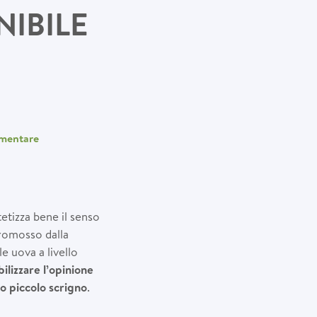
IBILE
imentare
etizza bene il senso
promosso dalla
e uova a livello
bilizzare l’opinione
o piccolo scrigno
.