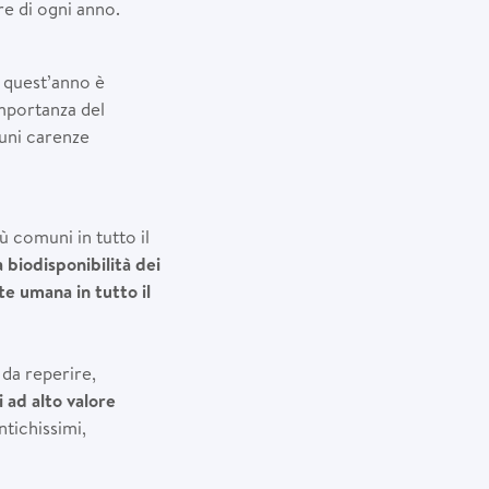
re di ogni anno.
i quest’anno è
importanza del
uni carenze
ù comuni in tutto il
a biodisponibilità dei
te umana in tutto il
 da reperire,
i ad alto valore
tichissimi,