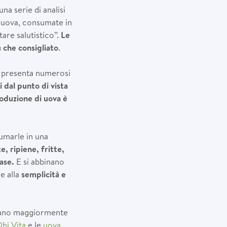
na serie di analisi
e uova, consumate in
are salutistico”.
Le
 che consigliato
.
e presenta numerosi
 dal punto di vista
oduzione di uova è
sumarle in una
e, ripiene, fritte,
base.
E si abbinano
e alla
semplicità e
entano maggiormente
hi Vita
e le
uova