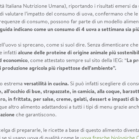
 Italiana Nutrizione Umana), riportando i risultati emersi da u
 di valutare l’impatto del consumo di uova, confermano che l
requenze di consumo, possono far parte di un modello aliment
e guida indicano come un consumo di 4 uova a settimana sia più
ell’uovo si sprecano, come si suol dire. Senza dimenticare ch
 infatti
alcune delle proteine di origine animale più sostenibili
ed economico
, come attestato sempre sul sito della IEG: “
La pr
i produzione agricola più rispettose dell’ambiente”.
ro estrema
versatilità in cucina.
Si può infatti scegliere di con
, all’occhio di bue, strapazzate, in camicia, alla coque, barzott
o, in frittata, per salse, creme, gelati, dessert e impasti di 
e altro alimento adattandosi a tutti i tipi di menu grazie anch
razione
che garantiscono.
scelga di prepararle, le ricette a base di questo alimento div
i se si usano uova di qualità come le
uova fresche biologiche O