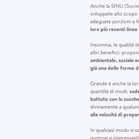
Anche la SINU (Società
sviluppate allo scopo
adeguate porzioni e f
loro più recenti line
Insomma, le qualità d
altri benefici: propone
ambientale, sociale 
già una delle forme d
Grande è anche la lo
quantità di modi:
s
ode
battute con lo zuccher
divinamente a qualunqu
alla velocità di prepa
In qualsiasi modo si 
gustose e interessant