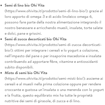
Semi di lino bio Ohi Vita
(
https://www.ohivita.it/prodotto/semi-di-lino-bio/
): grazie al
loro apporto di omega-3 e di acido linoleico omega-6,
possono fare parte della nostra alimentazione integrando il
nostro benessere e arricchendo muesli, insalate, torte salate
e dolci, pane e grissini.
Semi di zucca decorticati bio Ohi Vita
(
https://www.ohivita.it/prodotto/semi-di-zucca-decorticati-
bio/
): ottimi per integrare i cereali e lo yogurt a colazione,
nell’impasto del pane o per insaporire macedonie e insalate
contribuendo ad apportare fibre, vitamine e antiossidanti
subito disponibili.
Misto di semi bio Ohi Vita
(
https://www.ohivita.it/prodotto/semi-misti-bio/
): assieme ai
cereali e al muesli nella prima colazione oppure per rendere
croccante e gustosa un’insalata o una merenda con lo yogurt
e la frutta, questo equilibrato mix ha tutte le proprietà
nutritive dei semi di girasole, di zucca e di lino.