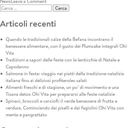
on
News
Leave a Comment
Ricerca
Ricca
per:
di
Articoli recenti
proteine
e
tradizione,
Quando le tradizionali calze della Befana incontrano il
la
benessere alimentare, con il gusto dei Plumcake integrali Ohi
Feta
Vita
DOP
Tradizioni e sapori delle feste con le lenticchie di Natale e
Ohi
Capodanno
Vita
Salmone in festa: viaggio nei piatti della tradizione natalizia
incontra
italiana fino ai deliziosi profiteroles salati
il
Alimenti freschi e di stagione, un po’ di movimento e una
sapore
Tisana detox Ohi Vita per prepararsi alle feste natalizie
fresco
Spinaci, broccoli e carciofi: il verde benessere di frutta e
dell’anguria
verdura. Cominciando dai piselli e dai fagiolini Ohi Vita con
per
menta e pangrattato
una
estate