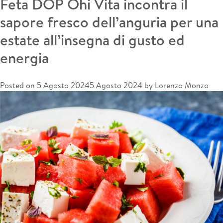
Feta DOP Ohi Vita incontra il
perfetto
sapore fresco dell’anguria per una
equilibrio
tra
estate all’insegna di gusto ed
benessere,
energia
gusto
e
sostenibilità.
Posted on
5 Agosto 2024
5 Agosto 2024
by
Lorenzo Monzo
Ottimi
anche
nei
frullati
estivi
con
mela,
avocado
e
spinaci