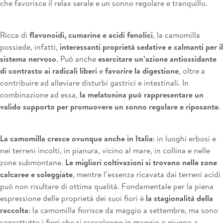
che favorisce il relax serale e un sonno regolare e tranquillo.
Ricca di
flavonoidi, cumarine e acidi fenolici
, la camomilla
possiede, infatti,
interessanti proprietà sedative e calmanti per il
sistema nervoso
. Può anche
esercitare un’azione antiossidante
di contrasto ai radicali liberi
e
favorire la digestione
, oltre a
contribuire ad alleviare disturbi gastrici e intestinali. In
combinazione ad essa,
la melatonina può rappresentare un
valido supporto per promuovere un sonno regolare e riposante
.
La camomilla cresce ovunque anche in Italia
: in luoghi erbosi e
nei terreni incolti, in pianura, vicino al mare, in collina e nelle
zone submontane.
Le migliori coltivazioni si trovano nelle zone
calcaree e soleggiate
, mentre l’essenza ricavata dai terreni acidi
può non risultare di ottima qualità. Fondamentale per la piena
espressione delle proprietà dei suoi fiori è
la stagionalità della
raccolta
: la camomilla fiorisce da maggio a settembre, ma sono
soprattutto i fiori che si raccolgono in maggio o giugno a