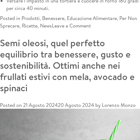
Versare l’impasto in una tortiera e cuocere in forno 180 gradi
per circa 40 minuti.
Posted in
Prodotti
,
Benessere
,
Educazione Alimentare
,
Per Non
on
Sprecare
,
Ricette
,
News
Leave a Comment
La
Semi oleosi, quel perfetto
Camomilla:
Benefici,
equilibrio tra benessere, gusto e
Usi
sostenibilità. Ottimi anche nei
e
Ricetta
frullati estivi con mela, avocado e
per
spinaci
una
Torta
Soffice
Posted on
21 Agosto 2024
20 Agosto 2024
by
Lorenzo Monzo