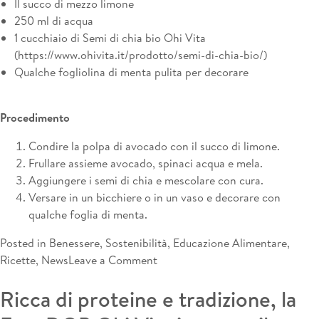
Il succo di mezzo limone
250 ml di acqua
1 cucchiaio di Semi di chia bio Ohi Vita
(
https://www.ohivita.it/prodotto/semi-di-chia-bio/
)
Qualche fogliolina di menta pulita per decorare
Procedimento
Condire la polpa di avocado con il succo di limone.
Frullare assieme avocado, spinaci acqua e mela.
Aggiungere i semi di chia e mescolare con cura.
Versare in un bicchiere o in un vaso e decorare con
qualche foglia di menta.
Posted in
Benessere
,
Sostenibilità
,
Educazione Alimentare
,
on
Ricette
,
News
Leave a Comment
Semi
Ricca di proteine e tradizione, la
oleosi,
quel