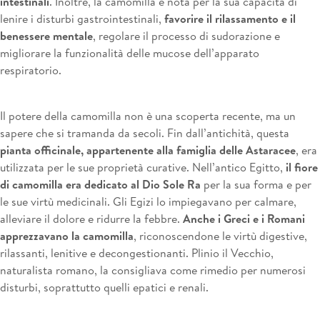
intestinali
. Inoltre, la camomilla è nota per la sua capacità di
lenire i disturbi gastrointestinali,
favorire il rilassamento e il
benessere mentale
, regolare il processo di sudorazione e
migliorare la funzionalità delle mucose dell’apparato
respiratorio.
Il potere della camomilla non è una scoperta recente, ma un
sapere che si tramanda da secoli. Fin dall’antichità, questa
pianta officinale, appartenente alla famiglia delle Astaracee
, era
utilizzata per le sue proprietà curative. Nell’antico Egitto,
il fiore
di camomilla era dedicato al Dio Sole Ra
per la sua forma e per
le sue virtù medicinali. Gli Egizi lo impiegavano per calmare,
alleviare il dolore e ridurre la febbre.
Anche i Greci e i Romani
apprezzavano la camomilla
, riconoscendone le virtù digestive,
rilassanti, lenitive e decongestionanti. Plinio il Vecchio,
naturalista romano, la consigliava come rimedio per numerosi
disturbi, soprattutto quelli epatici e renali.