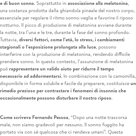
e di buon sonno
. Soprattutto in
associazione alla melatonina
,
una sostanza prodotta dalla ghiandola pineale del nostro corpo,
essenziale per regolare il ritmo sonno-veglia e favorire il riposo
notturno. Il picco di produzione di melatonina avviene durante
la notte, tra l’una e le tre, durante la fase del sonno profondo.
Tuttavia,
diversi fattori, come l’età, lo stress, i cambiamenti
stagionali o l’esposizione prolungata alla luce
, possono
interferire con la produzione di melatonina, rendendo difficile
prendere sonno. In questo contesto, l’assunzione di melatonina
può
rappresentare un valido aiuto per ridurre il tempo
necessario ad addormentarsi
. In combinazione con la camomilla,
disponibile in forma solubile e facile da preparare, costituisce
un
rimedio prezioso per contrastare i fenomeni di insonnia che
occasionalmente possono disturbare il nostro riposo
.
Come scriveva Fernando Pessoa
, “Dopo una notte trascorsa
male, non siamo gradevoli per nessuno. Il sonno fuggito ha
portato via con sé qualcosa che ci rendeva umani”. Questa