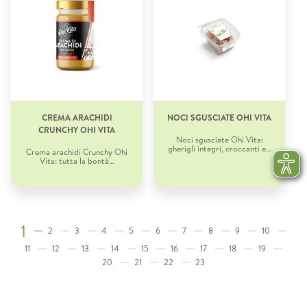
CREMA ARACHIDI
NOCI SGUSCIATE OHI VITA
CRUNCHY OHI VITA
Noci sgusciate Ohi Vita:
gherigli integri, croccanti e…
Crema arachidi Crunchy Ohi
Vita: tutta la bontà…
1
2
3
4
5
6
7
8
9
10
11
12
13
14
15
16
17
18
19
20
21
22
23