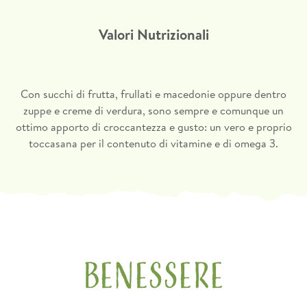
Valori medi per 100g di prodotto
Valori Nutrizionali
Energia
1829 / 443 kcal
Grassi
31g
di cui acidi grassi saturi
3,8g
Con succhi di frutta, frullati e macedonie oppure dentro
zuppe e creme di verdura, sono sempre e comunque un
Carboidrati
4,5g
ottimo apporto di croccantezza e gusto: un vero e proprio
toccasana per il contenuto di vitamine e di omega 3.
di cui zuccheri
0,8g
Fibre
31g
Proteine
21g
Sale
0,03g
Benessere