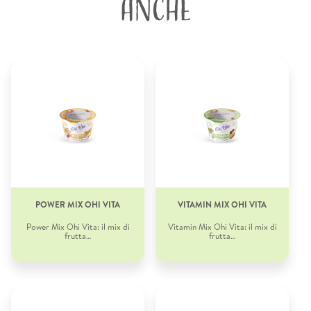
ANCHE
POWER MIX OHI VITA
VITAMIN MIX OHI VITA
Power Mix Ohi Vita: il mix di
Vitamin Mix Ohi Vita: il mix di
frutta…
frutta…