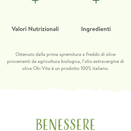
Olio d'oliva di categoria
Valori medi per 100ml di
Valori Nutrizionali
Ingredienti
superiore ottenuto direttamente
prodotto
dalle olive e unicamente
Energia
3367KJ / 819 kcal
mediante procedimenti
meccanici
Grassi
91 g
Ottenuto dalla prima spremitura a freddo di olive
di cui acidi grassi saturi
14 g
provenienti da agricoltura biologica, l’olio extravergine di
oliva Ohi Vita è un prodotto 100% italiano.
Carboidrati
0 g
di cui zuccheri
0 g
Fibre
0 g
Proteine
0 g
Sale
0 g
Benessere