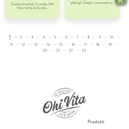
gherigli integri, croccanti e…
Crema arachidi Crunchy Ohi
Vita: tutta la bontà…
1
2
3
4
5
6
7
8
9
10
11
12
13
14
15
16
17
18
19
20
21
22
23
Prodotti