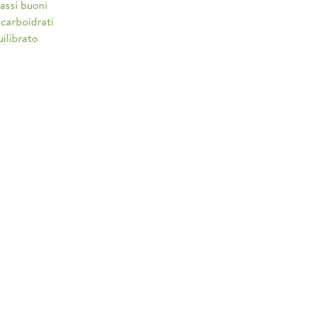
rassi buoni
 carboidrati
ilibrato