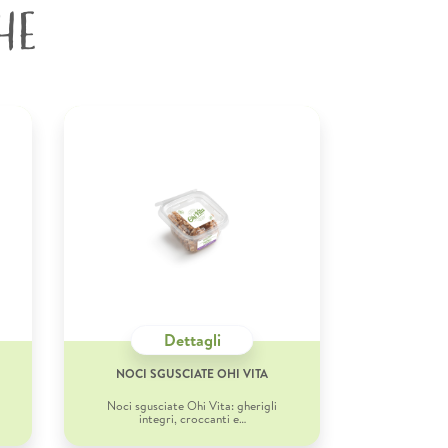
HE
Dettagli
NOCI SGUSCIATE OHI VITA
Noci sgusciate Ohi Vita: gherigli
integri, croccanti e…