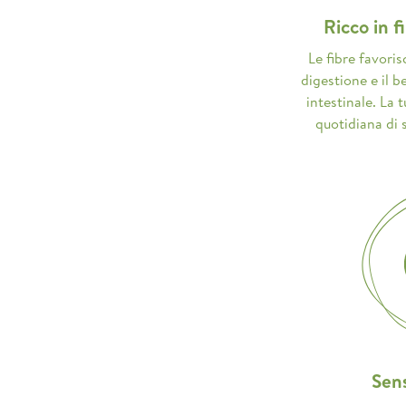
Ricco in f
Le fibre favori
digestione e il 
intestinale. La 
quotidiana di s
Sens