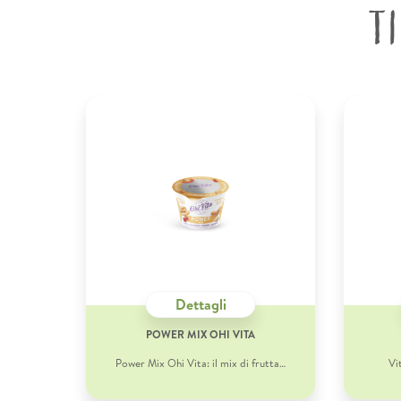
T
Dettagli
POWER MIX OHI VITA
Power Mix Ohi Vita: il mix di frutta…
Vi