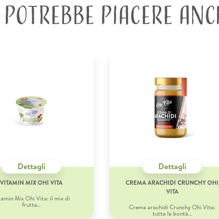
I POTREBBE PIACERE ANC
Dettagli
Dettagli
VITAMIN MIX OHI VITA
CREMA ARACHIDI CRUNCHY OHI
VITA
tamin Mix Ohi Vita: il mix di
frutta…
Crema arachidi Crunchy Ohi Vita:
tutta la bontà…