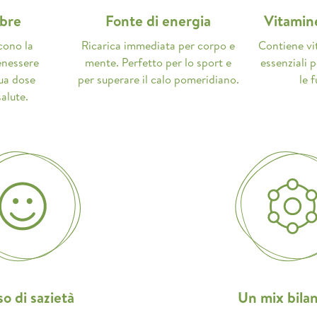
ibre
Fonte di energia
Vitamine
scono la
Ricarica immediata per corpo e
Contiene vit
benessere
mente. Perfetto per lo sport e
essenziali p
tua dose
per superare il calo pomeridiano.
le f
alute.
o di sazietà
Un mix bilan