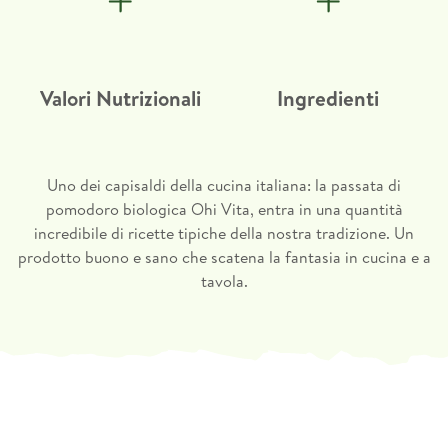
Pomodori
Valori medi per 100g di prodotto
Valori Nutrizionali
Ingredienti
Sale
Energia
141 kJ / 33 kcal
Origine dei Pomodori
Grassi
Italia
0 g
di cui acidi grassi saturi
0 g
Uno dei capisaldi della cucina italiana: la passata di
pomodoro biologica Ohi Vita, entra in una quantità
Carboidrati
6,5 g
incredibile di ricette tipiche della nostra tradizione. Un
prodotto buono e sano che scatena la fantasia in cucina e a
di cui zuccheri
4,8 g
tavola.
Fibre
1,3 g
Proteine
1,1 g
Sale
0,27 g