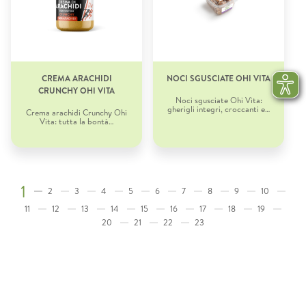
CREMA ARACHIDI
NOCI SGUSCIATE OHI VITA
CRUNCHY OHI VITA
Noci sgusciate Ohi Vita:
gherigli integri, croccanti e…
Crema arachidi Crunchy Ohi
Vita: tutta la bontà…
1
2
3
4
5
6
7
8
9
10
11
12
13
14
15
16
17
18
19
20
21
22
23