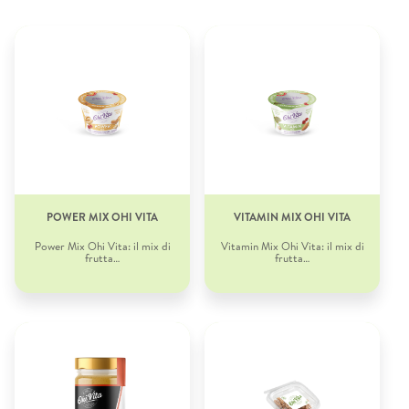
POWER MIX OHI VITA
VITAMIN MIX OHI VITA
Power Mix Ohi Vita: il mix di
Vitamin Mix Ohi Vita: il mix di
frutta…
frutta…