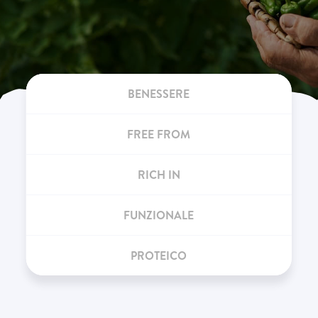
BENESSERE
FREE FROM
RICH IN
FUNZIONALE
PROTEICO